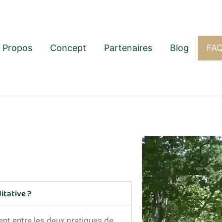
 Propos
Concept
Partenaires
Blog
FA
tative ?
rent entre les deux pratiques de