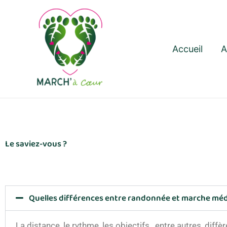
Aller
au
contenu
Accueil
A
Le saviez-vous ?
Quelles différences entre randonnée et marche médi
La distance, le rythme, les objectifs…entre autres, diffè